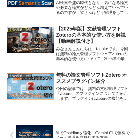
AI検索全盛の時代となり、気になる論文
や必要な論文がどんどん増えていってい
るのですが、皆さんはどう管理をしてい
ますでしょうか？・前に読んだ論文で、
こんな感じの内容だったけどイマイチは
っきり思い出せない・あるトピックの内
【2025年版】文献管理ソフト
情報の理解・整理
容を大量の論文から横断...
Zoteroの基本的な使い方を解説
【動画解説付き】
みなさんこんにちは、tosukeです。今回
は無料の論文管理ソフトウェアZoteroの
基本的な使い方について、2025年の最新
情報を交えながらざっと紹介していきま
す。特に使用頻度の多い以下の内容につ
いて詳しく説明します。論文の取り込み
無料の論文管理ソフトZotero オ
情報の理解・整理
方法論文...
ススメプラグイン紹介
今回の記事では、無料の文献管理ソフト
「Zotero」のプラグインについてご紹介
します。プラグインはZoteroの機能を拡
張するもので、翻訳機能やその他さまざ
まな便利な機能が含まれており、使わず
に過ごすのは非常にもったいないくらい
のものとなっ...
AIでObsidianを強化！Gemini Cliで無料で
ノート管理を自動化する方法