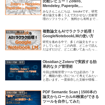
比較レビュー！Zotero,
Mendeley, Paperpile,
Papers【使用画面の動画付き】
みなさんこんにちは、tosukeです。研究
者が論文を書くうえで欠かせない文献管
理のソフトウェア。 無料から有料まで色
んな種類があり、どれを使って良いか分
からないこともままあると思います。そ
こで今回は特に最近に人気の高い
複数論文もAIでラクラク処理！
情報の理解・整理
Paperpileを含...
GoogleNotebookLMの使い方
研究を進める中で、多くの論文をチェッ
クしていると「この内容、どこかで読ん
だはずだけど、どこに書いてあったっ
け？」と感じることはありませんか？ ま
た、複数の論文から特定の情報を集めた
いとき、ひとつずつ探して比較するのは
ObsidianとZoteroで実践する効
情報の理解・整理
大変です。そんなときに役...
果的なタグ管理術
今回は情報管理ツールでは必須の「タ
グ」機能の使い方について考えてみたい
と思います。一度保存した文献や情報を
探す際に、タグで分類するというのは必
須ですね。ただ、実際やってみると多く
の問題が生じます。タグを使った管理を
PDF Semantic Scan | 1500本の
情報の理解・整理
している人は以下のような経...
論文からローカルAI検索ができる
ツールを自作してみた