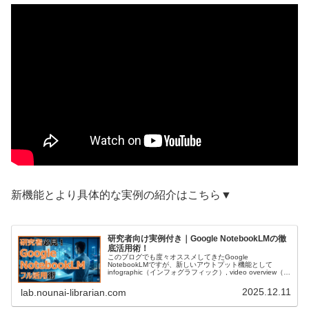
新機能とより具体的な実例の紹介はこちら▼
研究者向け実例付き｜Google NotebookLMの徹
底活用術！
このブログでも度々オススメしてきたGoogle
NotebookLMですが、新しいアウトプット機能として
infographic（インフォグラフィック）, video overview（概
要動画）, slide deck（スライド作成）など機...
2025.12.11
lab.nounai-librarian.com