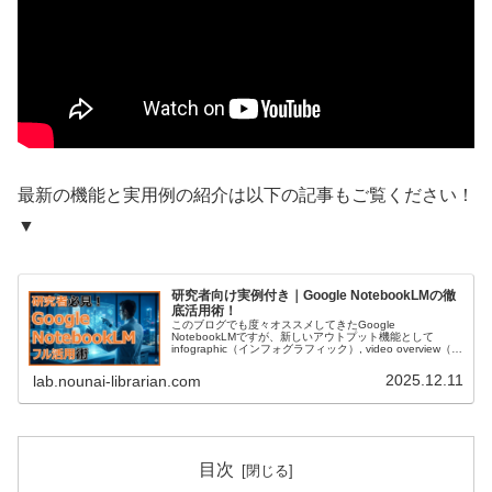
最新の機能と実用例の紹介は以下の記事もご覧ください！
▼
研究者向け実例付き｜Google NotebookLMの徹
底活用術！
このブログでも度々オススメしてきたGoogle
NotebookLMですが、新しいアウトプット機能として
infographic（インフォグラフィック）, video overview（概
要動画）, slide deck（スライド作成）など機...
2025.12.11
lab.nounai-librarian.com
目次