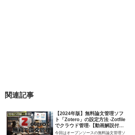
関連記事
【2024年版】無料論文管理ソフ
情報の理解・整理
ト「Zotero」の設定方法 -Zotfile
でクラウド管理-【動画解説付
き】
今回はオープンソースの無料論文管理ソ