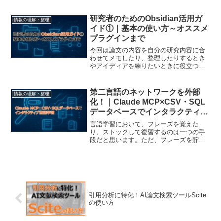
わせて書いてみたいと思います。なお、
MendeleyやEndnoteなどメジャーな論文
管理ソフトであれば、公式...
研究者のためのObsidian活用ガ
情報の理解・整理
イド①｜基本の使い方～オススメ
プラグインまで
今回は論文の内容を自分の研究内容に合
わせてメモしたり、整理したりするとき
やアイディアを練りたいときに役立つメ
モ整理ツール「Obsidian」を紹介したい
と思います。Obsidianはマークダウン形
式のテキストを整理するのに重宝するツ
第二言語のネットワークを外部
情報の理解・整理
ールです...
化！｜Claude MCP×CSV・SQL
データベースでインタラクティブ
言語学習
言語学習において、フレーズを覚えた
り、ストックして復習するのは一つの手
段だと思います。ただ、フレーズを貯め
ても復習がうまく続かなかったり、繰り
返す暗記に疲れてしまったりすることは
よくあります。Ankiなどのツールは有名
ですが、個人的には何度...
引用分析に特化！AI論文検索ツールScite
の使い方