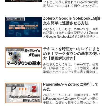
フトとして長く愛されているZoteroの設
定方法について詳しく紹介したいと思い
ます。無料のソフトとしてはかなり高性
能で使いやすく設定にも柔軟性があるソ
フトである一方ある程度は設定を自分で
ZoteroとGoogle NotebookLM|論
情報の理解・整理
やらなければいけな...
文を簡単に連携させる方法
みなさんこんにちは、tosukeです。今回
の記事では無料の論文管理ソフトZotero
とGoogle NotebookLMで文献を連携させ
たいときの簡単なtipsを紹介します。ま
ず、Zoteroについてご存じない方はこち
らをどうぞ。Zoter...
テキストを時短かつキレイにまと
情報の理解・整理
める！マークダウンの基本の使い
方【動画解説付き】
みなさんこんにちは、tosukeです。研究
者・独学者にとって、メモや論文、発表
準備などパソコンで文章を書く機会は多
いのではないでしょうか。そんなとき
に、テキストをただ単純に書くだけでは
なく、段落や見出し、箇条書きなど構成
PaperpileからZoteroに移行して
情報の理解・整理
を意識したテキストが...
みた
みなさんこんにちは、tosukeです。今回
はPaperpileからZoteroへ引っ越した際の
手順と、なぜ引っ越そうと思ったかを合