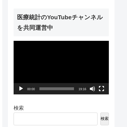
ー
医療統計のYouTubeチャンネル
を共同運営中
動
画
プ
レ
ー
00:00
19:16
ヤ
ー
検索
検索