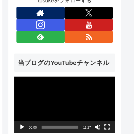
tosukeをフォローする
当ブログのYouTubeチャンネル
動
画
プ
レ
ー
00:00
11:27
ヤ