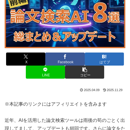
X
Facebook
はてブ
LINE
コピー
2025.04.09
2025.11.29
※本記事のリンクにはアフィリエイトを含みます
近年、AIを活用した論文検索ツールは雨後の筍のごとく出
現してまして、アップデートも頻回です。さらに論文をた