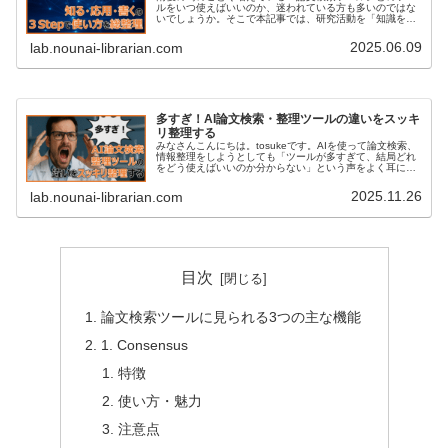
ルをいつ使えばいいのか、迷われている方も多いのではな
いでしょうか。そこで本記事では、研究活動を「知識を理
解する」「知識を応用する」「知識を評価・創造する」と
いう3つの段階に分け、それぞれ...
2025.06.09
lab.nounai-librarian.com
多すぎ！AI論文検索・整理ツールの違いをスッキ
リ整理する
みなさんこんにちは。tosukeです。AIを使って論文検索、
情報整理をしようとしても「ツールが多すぎて、結局どれ
をどう使えばいいのか分からない」という声をよく耳にし
ます。実際、生成AIを含む研究支援ツールは急速に増えて
おり、すべてを試すのは...
2025.11.26
lab.nounai-librarian.com
目次
論文検索ツールに見られる3つの主な機能
1. Consensus
特徴
使い方・魅力
注意点