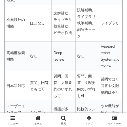
読解補助、
読解補助、
ライブラリ
検索以外の
ライブラリ
ほぼなし
執筆補助、
ライブラリ
機能
執筆補助、
副詞チェッ
ビデオ作成
ク
Research
高精度検索
Deep
report
なし
なし
機能
review
Systematic
review
質問、回
質問、回
質問では可
質問、回答
答、文献要
答、文献要
日本語対応
回答や文献
ともに可
約のいずれ
約のいずれ
要約は不可
も可
も可
ユーザーイ
やや機能が
機能が多
比較的シン
ンターフェ
シンプル
多く、若干
く、煩雑
プル
ース
煩雑
メニュー
ホーム
検索
トップ
サイドバー