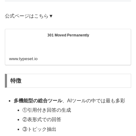
公式ページはこちら▼
301 Moved Permanently
www.typeset.io
特徴
多機能型の総合ツール
、AIツールの中では最も多彩
①引用付き回答の生成
②表形式での回答
③トピック抽出