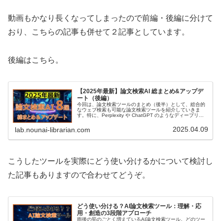
動画もかなり長くなってしまったので前編・後編に分けて
おり、こちらの記事も併せて２記事としています。
後編はこちら。
【2025年最新】論文検索AI 総まとめ&アップデ
ート（後編）
今回は、論文検索ツールのまとめ（後半）として、総合的
なウェブ検索も可能な論文検索ツールを紹介していきま
す。特に、Perplexity や ChatGPT のようなディープリサ
ーチ機能が充実してきており、ぜひ一度は試してみてもら
うといいと思い...
2025.04.09
lab.nounai-librarian.com
こうしたツールを実際にどう使い分けるかについて検討し
た記事もありますので合わせてどうぞ。
どう使い分ける？AI論文検索ツール：理解・応
用・創造の3段階アプローチ
雨後の筍のごとく増えているAI論文検索ツール。どのツー