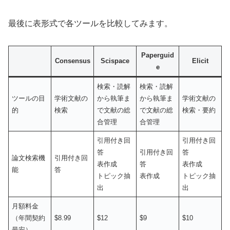
最後に表形式で各ツールを比較してみます。
Paperguid
Consensus
Scispace
Elicit
e
検索・読解
検索・読解
ツールの目
学術文献の
から執筆ま
から執筆ま
学術文献の
的
検索
で文献の総
で文献の総
検索・要約
合管理
合管理
引用付き回
引用付き回
答
引用付き回
答
論文検索機
引用付き回
表作成
答
表作成
能
答
トピック抽
表作成
トピック抽
出
出
月額料金
（年間契約
$8.99
$12
$9
$10
最安）